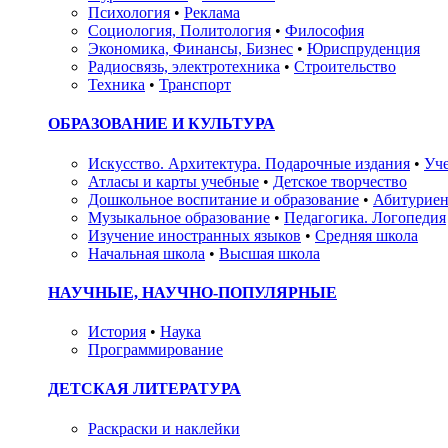
Психология
•
Реклама
Социология, Политология
•
Философия
Экономика, Финансы, Бизнес
•
Юриспруденция
Радиосвязь, электротехника
•
Строительство
Техника
•
Транспорт
ОБРАЗОВАНИЕ И КУЛЬТУРА
Искусство. Архитектура. Подарочные издания
•
Уче
Атласы и карты учебные
•
Детское творчество
Дошкольное воспитание и образование
•
Абитуриен
Музыкальное образование
•
Педагогика. Логопедия
Изучение иностранных языков
•
Средняя школа
Начальная школа
•
Высшая школа
НАУЧНЫЕ, НАУЧНО-ПОПУЛЯРНЫЕ
История
•
Наука
Программирование
ДЕТСКАЯ ЛИТЕРАТУРА
Раскраски и наклейки