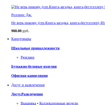
Роллинс Дж.
Не верь никому. (сер.Книга-загадка, книга-бестселлер) /И
988.00
руб.
Канцтовары
Школьные принадлежности
Рюкзаки
Бумажно-беловые изделия
Офисная канцелярия
Досуг и развлечения
Досуг.Развлечения
Вышивка
•
Коллекционные модели