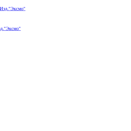
зд."Эксмо"