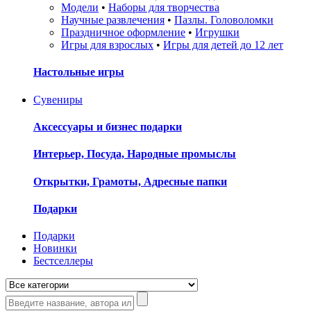
Модели
•
Наборы для творчества
Научные развлечения
•
Пазлы. Головоломки
Праздничное оформление
•
Игрушки
Игры для взрослых
•
Игры для детей до 12 лет
Настольные игры
Сувениры
Аксессуары и бизнес подарки
Интерьер, Посуда, Народные промыслы
Открытки, Грамоты, Адресные папки
Подарки
Подарки
Новинки
Бестселлеры