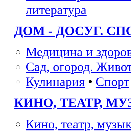
литература
ДОМ - ДОСУГ. СП
Медицина и здоро
Сад, огород. Живо
Кулинария
•
Спорт
КИНО, ТЕАТР, М
Кино, театр, музы