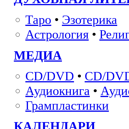
Таро
•
Эзотерика
Астрология
•
Рели
МЕДИА
CD/DVD
•
CD/DVD
Аудиокнига
•
Ауди
Грампластинки
КАЛЕНДАРИ