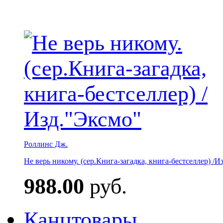
Роллинс Дж.
Не верь никому. (сер.Книга-загадка, книга-бестселлер) /И
988.00
руб.
Канцтовары