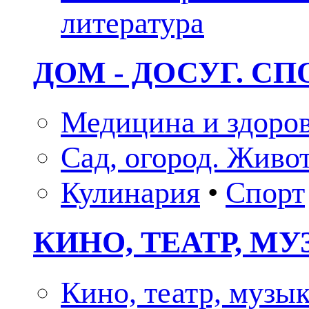
литература
ДОМ - ДОСУГ. СП
Медицина и здоро
Сад, огород. Живо
Кулинария
•
Спорт
КИНО, ТЕАТР, М
Кино, театр, музы