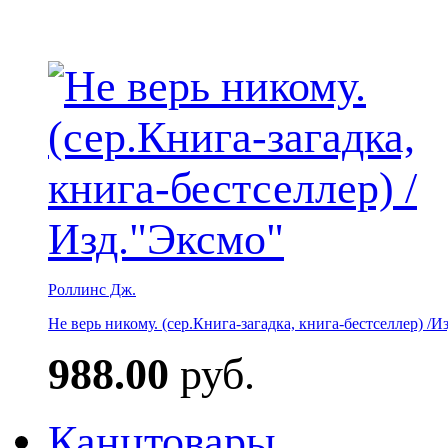
Роллинс Дж.
Не верь никому. (сер.Книга-загадка, книга-бестселлер) /И
988.00
руб.
Канцтовары