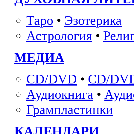
Таро
•
Эзотерика
Астрология
•
Рели
МЕДИА
CD/DVD
•
CD/DVD
Аудиокнига
•
Ауди
Грампластинки
КАЛЕНДАРИ