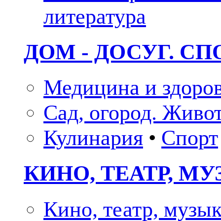
литература
ДОМ - ДОСУГ. СП
Медицина и здоро
Сад, огород. Живо
Кулинария
•
Спорт
КИНО, ТЕАТР, М
Кино, театр, музы