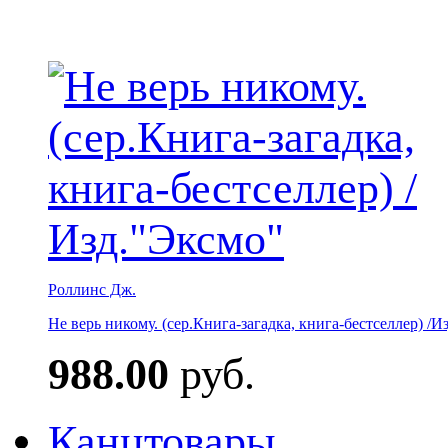
Роллинс Дж.
Не верь никому. (сер.Книга-загадка, книга-бестселлер) /И
988.00
руб.
Канцтовары