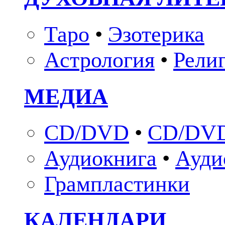
Таро
•
Эзотерика
Астрология
•
Рели
МЕДИА
CD/DVD
•
CD/DVD
Аудиокнига
•
Ауди
Грампластинки
КАЛЕНДАРИ