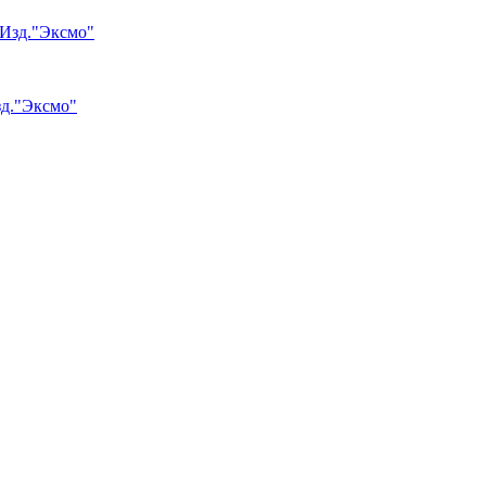
зд."Эксмо"