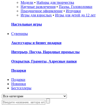
Модели
•
Наборы для творчества
Научные развлечения
•
Пазлы. Головоломки
Праздничное оформление
•
Игрушки
Игры для взрослых
•
Игры для детей до 12 лет
Настольные игры
Сувениры
Аксессуары и бизнес подарки
Интерьер, Посуда, Народные промыслы
Открытки, Грамоты, Адресные папки
Подарки
Подарки
Новинки
Бестселлеры