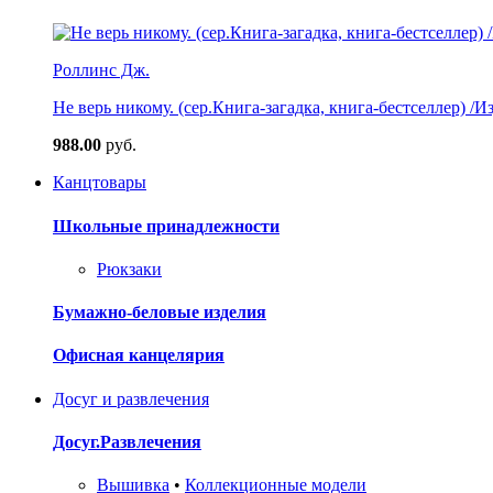
Роллинс Дж.
Не верь никому. (сер.Книга-загадка, книга-бестселлер) /И
988.00
руб.
Канцтовары
Школьные принадлежности
Рюкзаки
Бумажно-беловые изделия
Офисная канцелярия
Досуг и развлечения
Досуг.Развлечения
Вышивка
•
Коллекционные модели