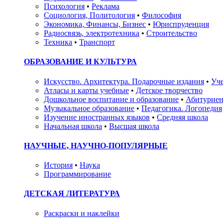
Психология
•
Реклама
Социология, Политология
•
Философия
Экономика, Финансы, Бизнес
•
Юриспруденция
Радиосвязь, электротехника
•
Строительство
Техника
•
Транспорт
ОБРАЗОВАНИЕ И КУЛЬТУРА
Искусство. Архитектура. Подарочные издания
•
Уче
Атласы и карты учебные
•
Детское творчество
Дошкольное воспитание и образование
•
Абитуриен
Музыкальное образование
•
Педагогика. Логопедия
Изучение иностранных языков
•
Средняя школа
Начальная школа
•
Высшая школа
НАУЧНЫЕ, НАУЧНО-ПОПУЛЯРНЫЕ
История
•
Наука
Программирование
ДЕТСКАЯ ЛИТЕРАТУРА
Раскраски и наклейки