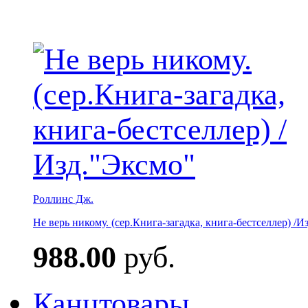
Роллинс Дж.
Не верь никому. (сер.Книга-загадка, книга-бестселлер) /И
988.00
руб.
Канцтовары