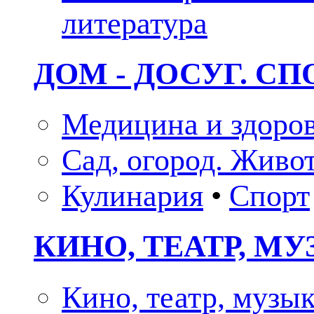
литература
ДОМ - ДОСУГ. СП
Медицина и здоро
Сад, огород. Живо
Кулинария
•
Спорт
КИНО, ТЕАТР, М
Кино, театр, музы