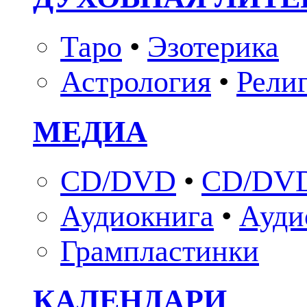
Таро
•
Эзотерика
Астрология
•
Рели
МЕДИА
CD/DVD
•
CD/DVD
Аудиокнига
•
Ауди
Грампластинки
КАЛЕНДАРИ