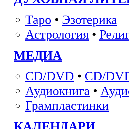
Таро
•
Эзотерика
Астрология
•
Рели
МЕДИА
CD/DVD
•
CD/DVD
Аудиокнига
•
Ауди
Грампластинки
КАЛЕНДАРИ