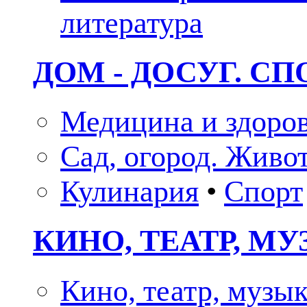
литература
ДОМ - ДОСУГ. СП
Медицина и здоро
Сад, огород. Живо
Кулинария
•
Спорт
КИНО, ТЕАТР, М
Кино, театр, музы