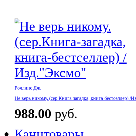
Роллинс Дж.
Не верь никому. (сер.Книга-загадка, книга-бестселлер) /И
988.00
руб.
Канцтовары