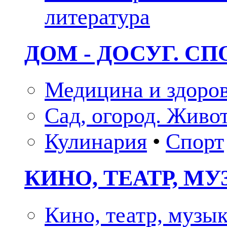
литература
ДОМ - ДОСУГ. СП
Медицина и здоро
Сад, огород. Живо
Кулинария
•
Спорт
КИНО, ТЕАТР, М
Кино, театр, музы