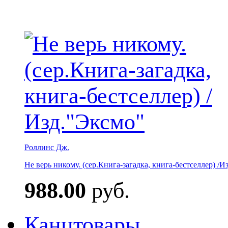
Роллинс Дж.
Не верь никому. (сер.Книга-загадка, книга-бестселлер) /И
988.00
руб.
Канцтовары