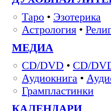
Таро
•
Эзотерика
Астрология
•
Рели
МЕДИА
CD/DVD
•
CD/DVD
Аудиокнига
•
Ауди
Грампластинки
КАЛЕНДАРИ