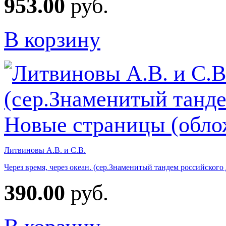
953.00
руб.
В корзину
Литвиновы А.В. и С.В.
Через время, через океан. (сер.Знаменитый тандем российского
390.00
руб.