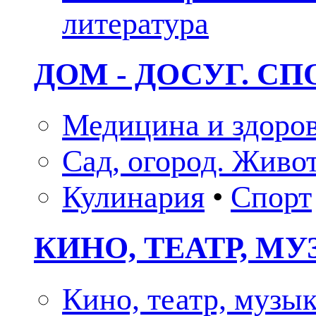
литература
ДОМ - ДОСУГ. СП
Медицина и здоро
Сад, огород. Живо
Кулинария
•
Спорт
КИНО, ТЕАТР, М
Кино, театр, музы