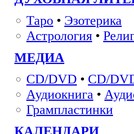
Таро
•
Эзотерика
Астрология
•
Рели
МЕДИА
CD/DVD
•
CD/DVD
Аудиокнига
•
Ауди
Грампластинки
КАЛЕНДАРИ