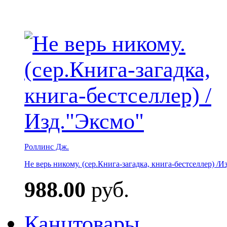
Роллинс Дж.
Не верь никому. (сер.Книга-загадка, книга-бестселлер) /И
988.00
руб.
Канцтовары