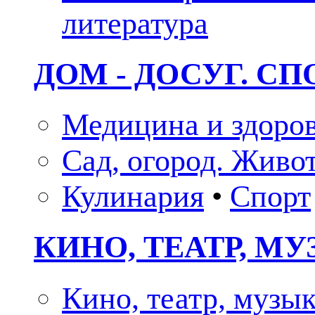
литература
ДОМ - ДОСУГ. СП
Медицина и здоро
Сад, огород. Живо
Кулинария
•
Спорт
КИНО, ТЕАТР, М
Кино, театр, музы