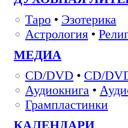
Таро
•
Эзотерика
Астрология
•
Рели
МЕДИА
CD/DVD
•
CD/DVD
Аудиокнига
•
Ауди
Грампластинки
КАЛЕНДАРИ