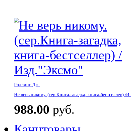
Роллинс Дж.
Не верь никому. (сер.Книга-загадка, книга-бестселлер) /И
988.00
руб.
Канцтовары