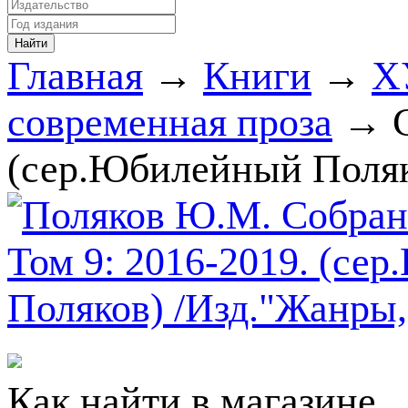
Главная
→
Книги
→
Х
современная проза
→ С
(сер.Юбилейный Поляк
Как найти в магазине