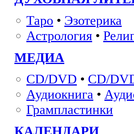
Таро
•
Эзотерика
Астрология
•
Рели
МЕДИА
CD/DVD
•
CD/DVD
Аудиокнига
•
Ауди
Грампластинки
КАЛЕНДАРИ