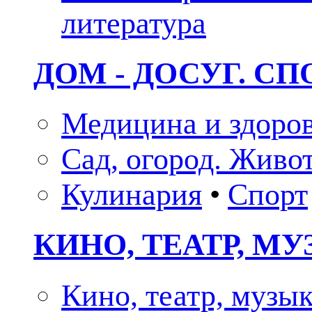
литература
ДОМ - ДОСУГ. СП
Медицина и здоро
Сад, огород. Живо
Кулинария
•
Спорт
КИНО, ТЕАТР, М
Кино, театр, музы