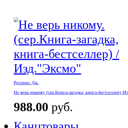
Роллинс Дж.
Не верь никому. (сер.Книга-загадка, книга-бестселлер) /И
988.00
руб.
Канцтовары