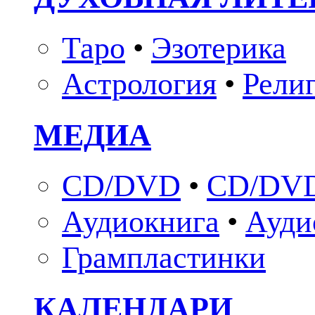
Таро
•
Эзотерика
Астрология
•
Рели
МЕДИА
CD/DVD
•
CD/DVD
Аудиокнига
•
Ауди
Грампластинки
КАЛЕНДАРИ