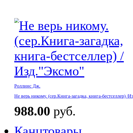
Роллинс Дж.
Не верь никому. (сер.Книга-загадка, книга-бестселлер) /И
988.00
руб.
Канцтовары