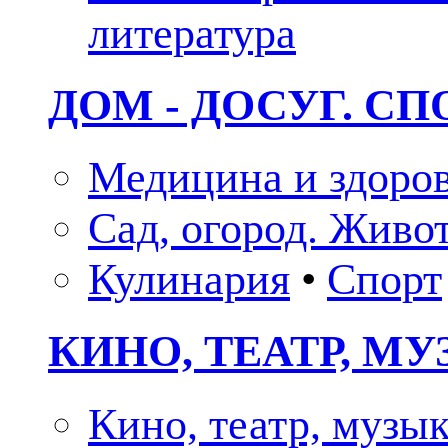
литература
ДОМ - ДОСУГ. СП
Медицина и здоро
Сад, огород. Живо
Кулинария
•
Спорт
КИНО, ТЕАТР, М
Кино, театр, музы