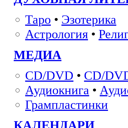
Таро
•
Эзотерика
Астрология
•
Рели
МЕДИА
CD/DVD
•
CD/DVD
Аудиокнига
•
Ауди
Грампластинки
КАЛЕНДАРИ