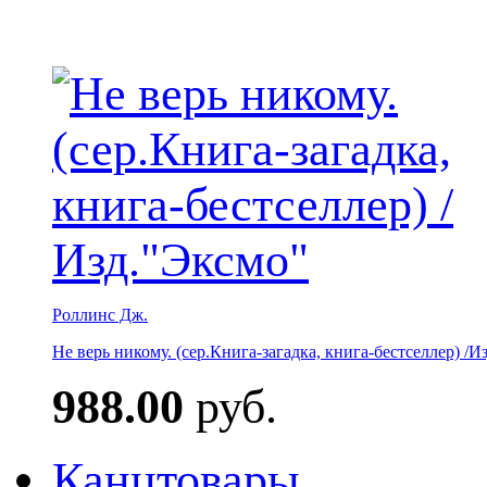
Роллинс Дж.
Не верь никому. (сер.Книга-загадка, книга-бестселлер) /И
988.00
руб.
Канцтовары