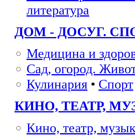
литература
ДОМ - ДОСУГ. СП
Медицина и здоро
Сад, огород. Живо
Кулинария
•
Спорт
КИНО, ТЕАТР, М
Кино, театр, музы