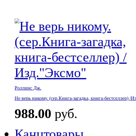
Роллинс Дж.
Не верь никому. (сер.Книга-загадка, книга-бестселлер) /И
988.00
руб.
Канцтовары