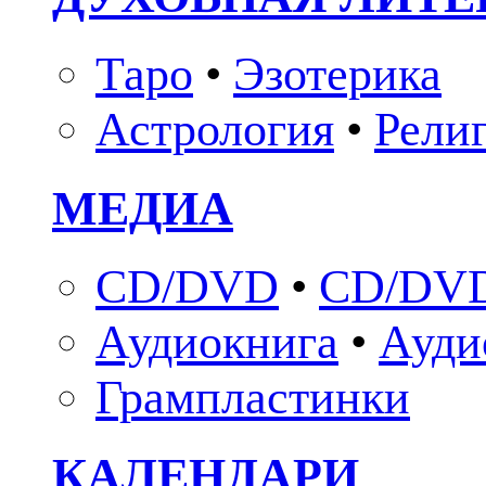
Таро
•
Эзотерика
Астрология
•
Рели
МЕДИА
CD/DVD
•
CD/DVD
Аудиокнига
•
Ауди
Грампластинки
КАЛЕНДАРИ