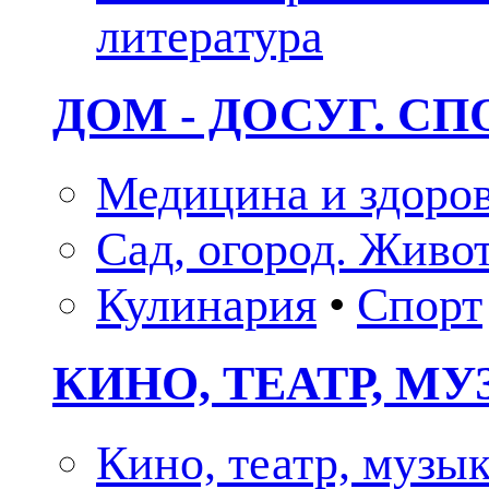
литература
ДОМ - ДОСУГ. СП
Медицина и здоро
Сад, огород. Живо
Кулинария
•
Спорт
КИНО, ТЕАТР, М
Кино, театр, музы