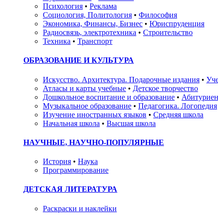
Психология
•
Реклама
Социология, Политология
•
Философия
Экономика, Финансы, Бизнес
•
Юриспруденция
Радиосвязь, электротехника
•
Строительство
Техника
•
Транспорт
ОБРАЗОВАНИЕ И КУЛЬТУРА
Искусство. Архитектура. Подарочные издания
•
Уче
Атласы и карты учебные
•
Детское творчество
Дошкольное воспитание и образование
•
Абитуриен
Музыкальное образование
•
Педагогика. Логопедия
Изучение иностранных языков
•
Средняя школа
Начальная школа
•
Высшая школа
НАУЧНЫЕ, НАУЧНО-ПОПУЛЯРНЫЕ
История
•
Наука
Программирование
ДЕТСКАЯ ЛИТЕРАТУРА
Раскраски и наклейки