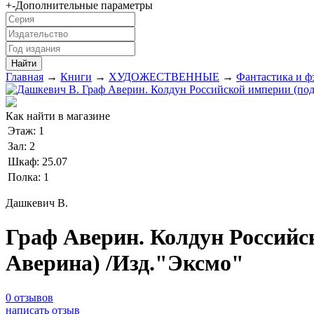
+
-
Дополнительные параметры
Главная
→
Книги
→
ХУДОЖЕСТВЕННЫЕ
→
Фантастика и ф
Как найти в магазине
Этаж:
1
Зал:
2
Шкаф:
25.07
Полка:
1
Дашкевич В.
Граф Аверин. Колдун Российск
Аверина) /Изд."Эксмо"
0 отзывов
написать отзыв