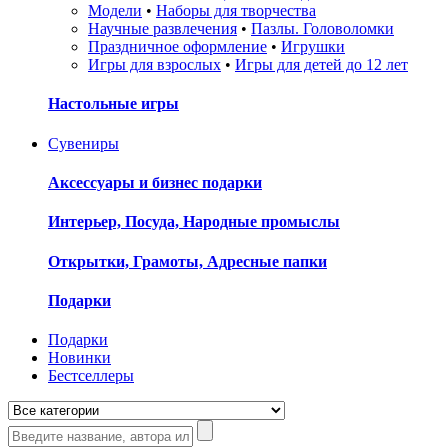
Модели
•
Наборы для творчества
Научные развлечения
•
Пазлы. Головоломки
Праздничное оформление
•
Игрушки
Игры для взрослых
•
Игры для детей до 12 лет
Настольные игры
Сувениры
Аксессуары и бизнес подарки
Интерьер, Посуда, Народные промыслы
Открытки, Грамоты, Адресные папки
Подарки
Подарки
Новинки
Бестселлеры