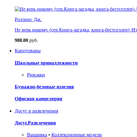
Роллинс Дж.
Не верь никому. (сер.Книга-загадка, книга-бестселлер) /И
988.00
руб.
Канцтовары
Школьные принадлежности
Рюкзаки
Бумажно-беловые изделия
Офисная канцелярия
Досуг и развлечения
Досуг.Развлечения
Вышивка
•
Коллекционные модели