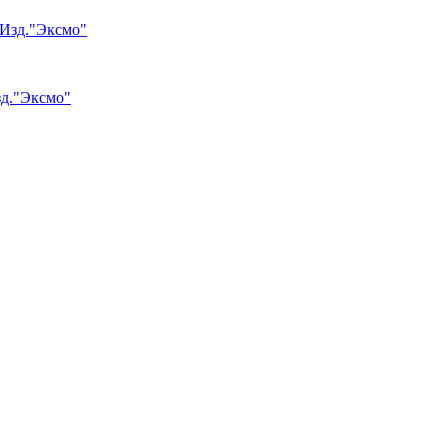
зд."Эксмо"