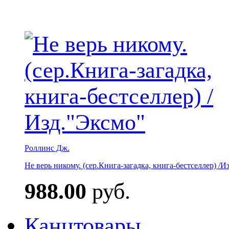
Роллинс Дж.
Не верь никому. (сер.Книга-загадка, книга-бестселлер) /И
988.00
руб.
Канцтовары