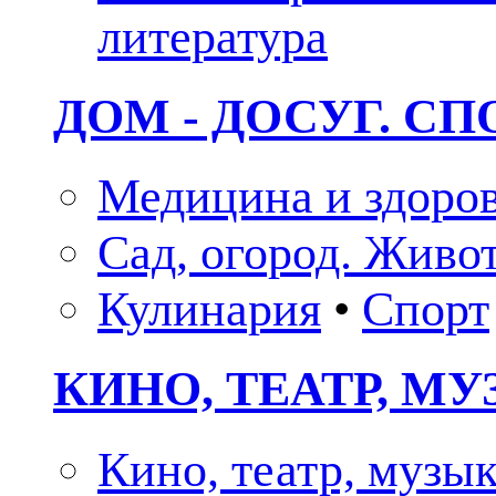
литература
ДОМ - ДОСУГ. СП
Медицина и здоро
Сад, огород. Живо
Кулинария
•
Спорт
КИНО, ТЕАТР, М
Кино, театр, музы