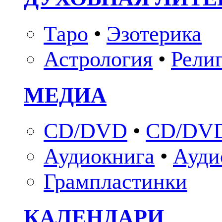
Таро
•
Эзотерика
Астрология
•
Рели
МЕДИА
CD/DVD
•
CD/DVD
Аудиокнига
•
Ауди
Грампластинки
КАЛЕНДАРИ