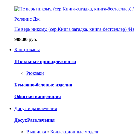
Роллинс Дж.
Не верь никому. (сер.Книга-загадка, книга-бестселлер) /И
988.00
руб.
Канцтовары
Школьные принадлежности
Рюкзаки
Бумажно-беловые изделия
Офисная канцелярия
Досуг и развлечения
Досуг.Развлечения
Вышивка
•
Коллекционные модели