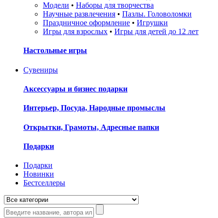
Модели
•
Наборы для творчества
Научные развлечения
•
Пазлы. Головоломки
Праздничное оформление
•
Игрушки
Игры для взрослых
•
Игры для детей до 12 лет
Настольные игры
Сувениры
Аксессуары и бизнес подарки
Интерьер, Посуда, Народные промыслы
Открытки, Грамоты, Адресные папки
Подарки
Подарки
Новинки
Бестселлеры