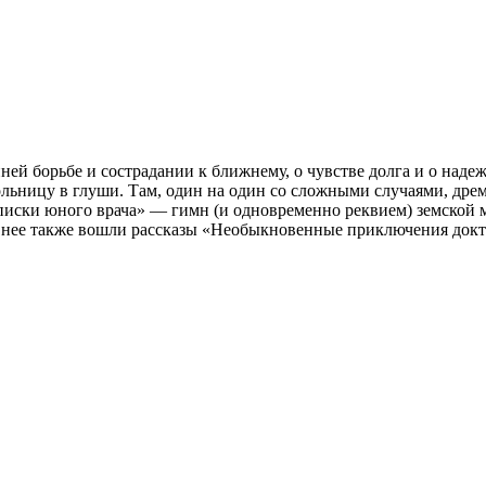
ей борьбе и сострадании к ближнему, о чувстве долга и о надеж
больницу в глуши. Там, один на один со сложными случаями, др
писки юного врача» — гимн (и одновременно реквием) земской 
 нее также вошли рассказы «Необыкновенные приключения доктор