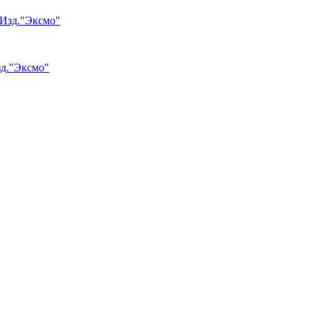
зд."Эксмо"