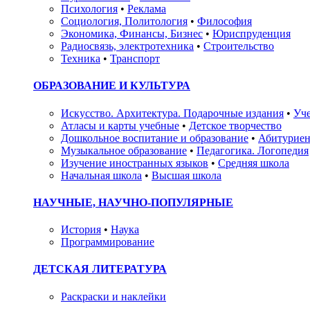
Психология
•
Реклама
Социология, Политология
•
Философия
Экономика, Финансы, Бизнес
•
Юриспруденция
Радиосвязь, электротехника
•
Строительство
Техника
•
Транспорт
ОБРАЗОВАНИЕ И КУЛЬТУРА
Искусство. Архитектура. Подарочные издания
•
Уче
Атласы и карты учебные
•
Детское творчество
Дошкольное воспитание и образование
•
Абитуриен
Музыкальное образование
•
Педагогика. Логопедия
Изучение иностранных языков
•
Средняя школа
Начальная школа
•
Высшая школа
НАУЧНЫЕ, НАУЧНО-ПОПУЛЯРНЫЕ
История
•
Наука
Программирование
ДЕТСКАЯ ЛИТЕРАТУРА
Раскраски и наклейки