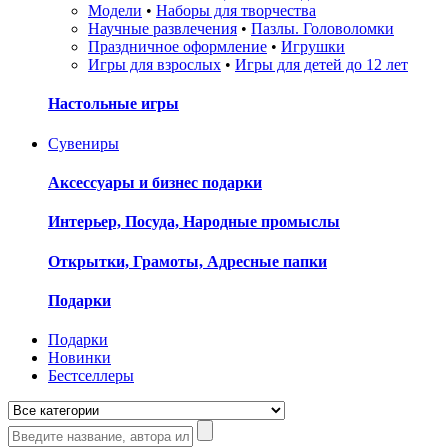
Модели
•
Наборы для творчества
Научные развлечения
•
Пазлы. Головоломки
Праздничное оформление
•
Игрушки
Игры для взрослых
•
Игры для детей до 12 лет
Настольные игры
Сувениры
Аксессуары и бизнес подарки
Интерьер, Посуда, Народные промыслы
Открытки, Грамоты, Адресные папки
Подарки
Подарки
Новинки
Бестселлеры