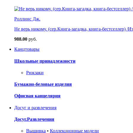
Роллинс Дж.
Не верь никому. (сер.Книга-загадка, книга-бестселлер) /И
988.00
руб.
Канцтовары
Школьные принадлежности
Рюкзаки
Бумажно-беловые изделия
Офисная канцелярия
Досуг и развлечения
Досуг.Развлечения
Вышивка
•
Коллекционные модели