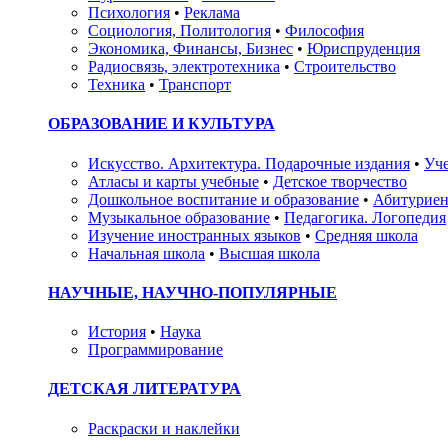
Психология
•
Реклама
Социология, Политология
•
Философия
Экономика, Финансы, Бизнес
•
Юриспруденция
Радиосвязь, электротехника
•
Строительство
Техника
•
Транспорт
ОБРАЗОВАНИЕ И КУЛЬТУРА
Искусство. Архитектура. Подарочные издания
•
Уче
Атласы и карты учебные
•
Детское творчество
Дошкольное воспитание и образование
•
Абитуриен
Музыкальное образование
•
Педагогика. Логопедия
Изучение иностранных языков
•
Средняя школа
Начальная школа
•
Высшая школа
НАУЧНЫЕ, НАУЧНО-ПОПУЛЯРНЫЕ
История
•
Наука
Программирование
ДЕТСКАЯ ЛИТЕРАТУРА
Раскраски и наклейки