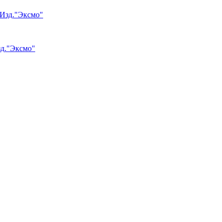
зд."Эксмо"