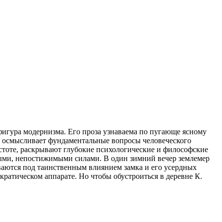
игура модернизма. Его проза узнаваема по пугающе ясному
ах осмысливает фундаментальные вопросы человеческого
стоте, раскрывают глубокие психологические и философские
ными, непостижимыми силами. В один зимний вечер землемер
ываются под таинственным влиянием замка и его усердных
ратическом аппарате. Но чтобы обустроиться в деревне К.