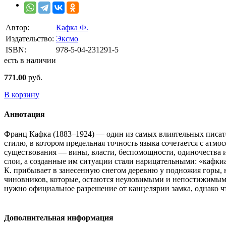
Автор:
Кафка Ф.
Издательство:
Эксмо
ISBN:
978-5-04-231291-5
есть в наличии
771.00
руб.
В корзину
Аннотация
Франц Кафка (1883–1924) — один из самых влиятельных писат
стилю, в котором предельная точность языка сочетается с атм
существования — вины, власти, беспомощности, одиночества и
слои, а созданные им ситуации стали нарицательными: «кафки
К. прибывает в занесенную снегом деревню у подножия горы, н
чиновников, которые, остаются неуловимыми и непостижимыми.
нужно официальное разрешение от канцелярии замка, однако чт
Дополнительная информация