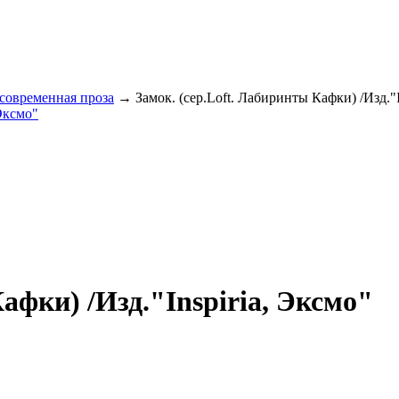
 современная проза
→ Замок. (сер.Loft. Лабиринты Кафки) /Изд."I
афки) /Изд."Inspiria, Эксмо"