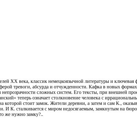
елей XX века, классик немецкоязычной литературы и ключевая ф
осферой тревоги, абсурда и отчужденности. Кафка в новых форм
 непрозрачности сложных систем. Его тексты, при внешней про
анский» теперь означает столкновение человека с иррациональ
а которой стоит замок. Жители деревни, а затем и сам К., оказ
 И К. сталкивается с миром недосягаемым, замкнутым на бюрок
о же нужно замку?..