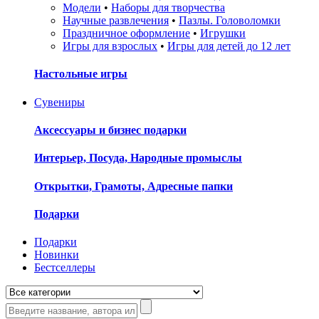
Модели
•
Наборы для творчества
Научные развлечения
•
Пазлы. Головоломки
Праздничное оформление
•
Игрушки
Игры для взрослых
•
Игры для детей до 12 лет
Настольные игры
Сувениры
Аксессуары и бизнес подарки
Интерьер, Посуда, Народные промыслы
Открытки, Грамоты, Адресные папки
Подарки
Подарки
Новинки
Бестселлеры