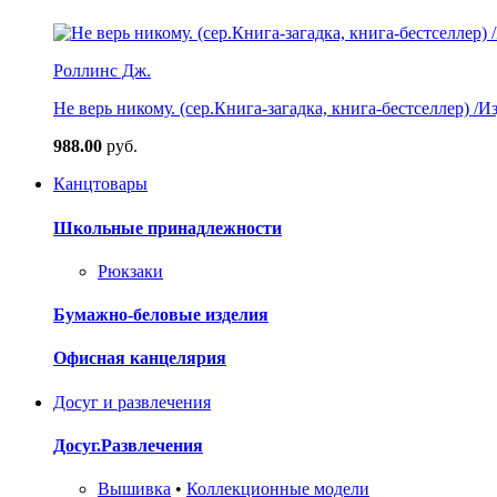
Роллинс Дж.
Не верь никому. (сер.Книга-загадка, книга-бестселлер) /И
988.00
руб.
Канцтовары
Школьные принадлежности
Рюкзаки
Бумажно-беловые изделия
Офисная канцелярия
Досуг и развлечения
Досуг.Развлечения
Вышивка
•
Коллекционные модели