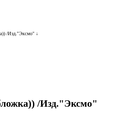
)) /Изд."Эксмо" ↓
бложка)) /Изд."Эксмо"