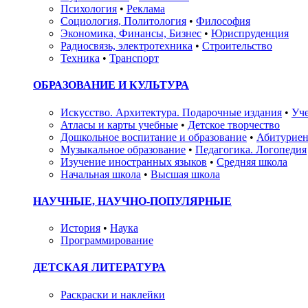
Психология
•
Реклама
Социология, Политология
•
Философия
Экономика, Финансы, Бизнес
•
Юриспруденция
Радиосвязь, электротехника
•
Строительство
Техника
•
Транспорт
ОБРАЗОВАНИЕ И КУЛЬТУРА
Искусство. Архитектура. Подарочные издания
•
Уче
Атласы и карты учебные
•
Детское творчество
Дошкольное воспитание и образование
•
Абитуриен
Музыкальное образование
•
Педагогика. Логопедия
Изучение иностранных языков
•
Средняя школа
Начальная школа
•
Высшая школа
НАУЧНЫЕ, НАУЧНО-ПОПУЛЯРНЫЕ
История
•
Наука
Программирование
ДЕТСКАЯ ЛИТЕРАТУРА
Раскраски и наклейки