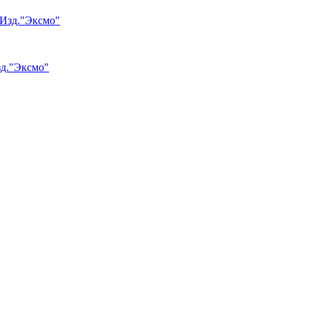
зд."Эксмо"