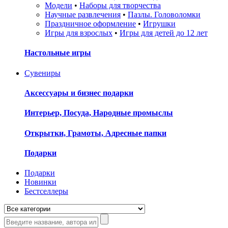
Модели
•
Наборы для творчества
Научные развлечения
•
Пазлы. Головоломки
Праздничное оформление
•
Игрушки
Игры для взрослых
•
Игры для детей до 12 лет
Настольные игры
Сувениры
Аксессуары и бизнес подарки
Интерьер, Посуда, Народные промыслы
Открытки, Грамоты, Адресные папки
Подарки
Подарки
Новинки
Бестселлеры