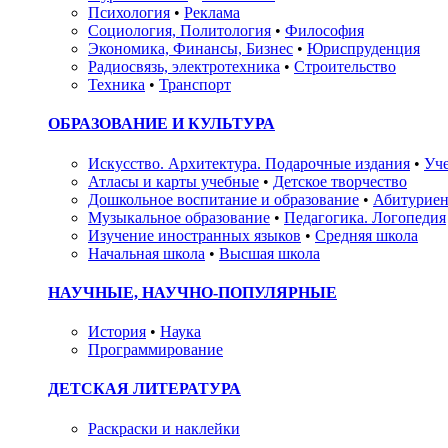
Психология
•
Реклама
Социология, Политология
•
Философия
Экономика, Финансы, Бизнес
•
Юриспруденция
Радиосвязь, электротехника
•
Строительство
Техника
•
Транспорт
ОБРАЗОВАНИЕ И КУЛЬТУРА
Искусство. Архитектура. Подарочные издания
•
Уче
Атласы и карты учебные
•
Детское творчество
Дошкольное воспитание и образование
•
Абитуриен
Музыкальное образование
•
Педагогика. Логопедия
Изучение иностранных языков
•
Средняя школа
Начальная школа
•
Высшая школа
НАУЧНЫЕ, НАУЧНО-ПОПУЛЯРНЫЕ
История
•
Наука
Программирование
ДЕТСКАЯ ЛИТЕРАТУРА
Раскраски и наклейки