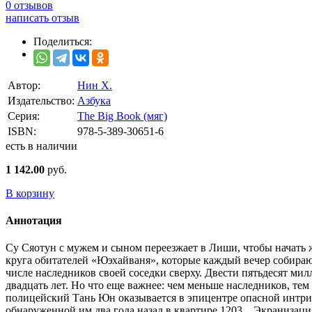
0 отзывов
написать отзыв
Поделиться:
Автор:
Нин Х.
Издательство:
Азбука
Серия:
The Big Book (мяг)
ISBN:
978-5-389-30651-6
есть в наличии
1 142.00
руб.
В корзину
Аннотация
Су Сяотун с мужем и сыном переезжает в Лиши, чтобы начать 
круга обитателей «Юэхайваня», которые каждый вечер собираю
числе наследников своей соседки сверху. Двести пятьдесят м
двадцать лет. Но что еще важнее: чем меньше наследников, тем
полицейский Тань Юн оказывается в эпицентре опасной интриги.
обнаруженной им два года назад в квартире 1203... Экранизац