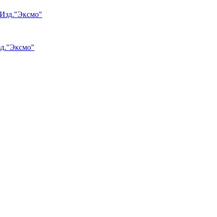
зд."Эксмо"