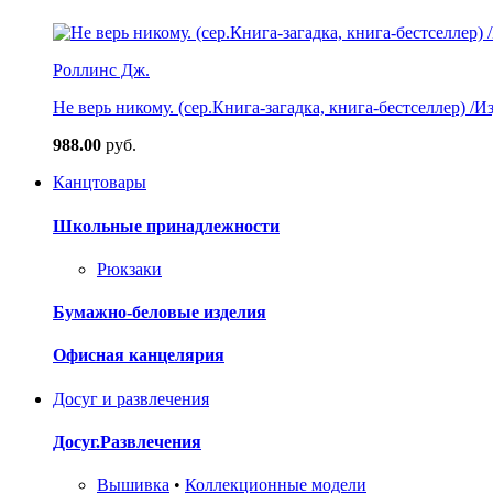
Роллинс Дж.
Не верь никому. (сер.Книга-загадка, книга-бестселлер) /И
988.00
руб.
Канцтовары
Школьные принадлежности
Рюкзаки
Бумажно-беловые изделия
Офисная канцелярия
Досуг и развлечения
Досуг.Развлечения
Вышивка
•
Коллекционные модели