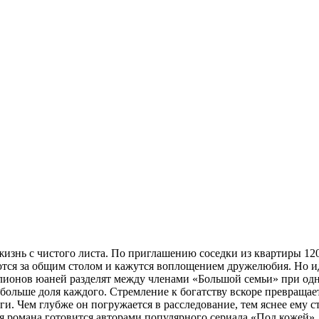
жизнь с чистого листа. По приглашению соседки из квартиры 12
тся за общим столом и кажутся воплощением дружелюбия. Но ид
иллионов юаней разделят между членами «Большой семьи» при од
 больше доля каждого. Стремление к богатству вскоре превращае
 Чем глубже он погружается в расследование, тем яснее ему ста
ия романа готовится авторами популярного сериала «Под кожей».