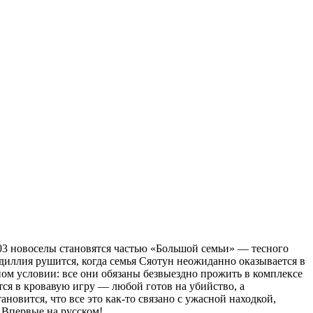
03 новоселы становятся частью «Большой семьи» — тесного
иллия рушится, когда семья Сяотун неожиданно оказывается в
ном условии: все они обязаны безвыездно прожить в комплексе
тся в кровавую игру — любой готов на убийство, а
новится, что все это как-то связано с ужасной находкой,
 Впервые на русском!