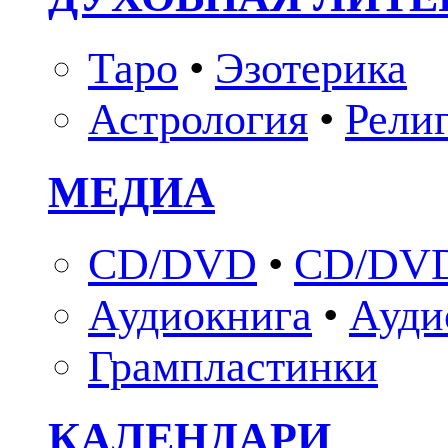
Таро
•
Эзотерика
Астрология
•
Рели
МЕДИА
CD/DVD
•
CD/DVD
Аудиокнига
•
Ауди
Грампластинки
КАЛЕНДАРИ