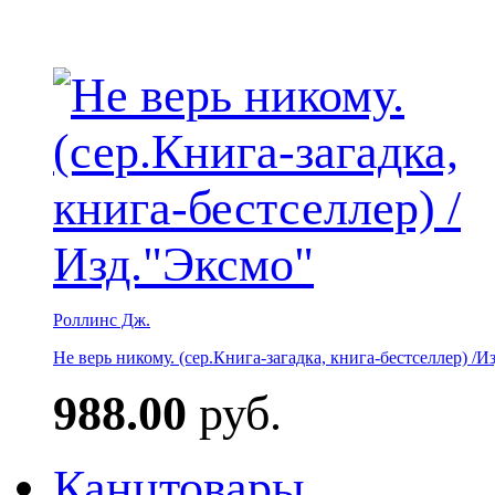
Роллинс Дж.
Не верь никому. (сер.Книга-загадка, книга-бестселлер) /И
988.00
руб.
Канцтовары