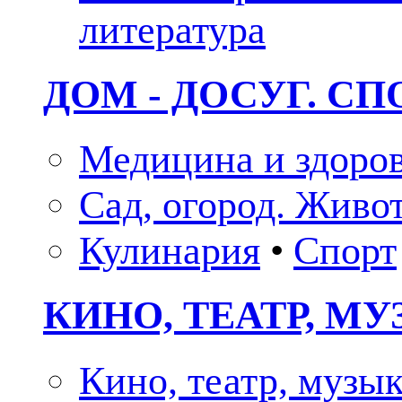
литература
ДОМ - ДОСУГ. СП
Медицина и здоро
Сад, огород. Живо
Кулинария
•
Спорт
КИНО, ТЕАТР, М
Кино, театр, музы