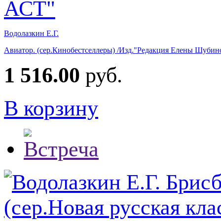
Водолазкин Е.Г.
Авиатор. (сер.Кинобестселлеры) /Изд."Редакция Елены Шубин
1 516.00
руб.
В корзину