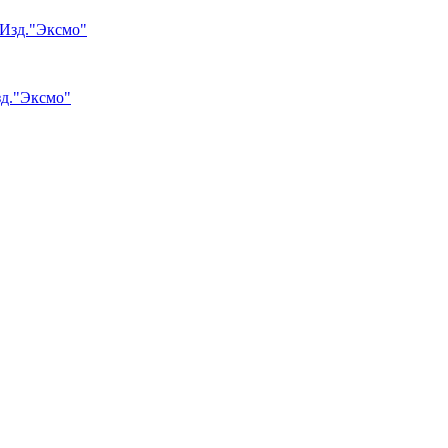
зд."Эксмо"