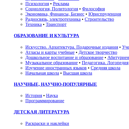
Психология
•
Реклама
Социология, Политология
•
Философия
Экономика, Финансы, Бизнес
•
Юриспруденция
Радиосвязь, электротехника
•
Строительство
Техника
•
Транспорт
ОБРАЗОВАНИЕ И КУЛЬТУРА
Искусство. Архитектура. Подарочные издания
•
Уче
Атласы и карты учебные
•
Детское творчество
Дошкольное воспитание и образование
•
Абитуриен
Музыкальное образование
•
Педагогика. Логопедия
Изучение иностранных языков
•
Средняя школа
Начальная школа
•
Высшая школа
НАУЧНЫЕ, НАУЧНО-ПОПУЛЯРНЫЕ
История
•
Наука
Программирование
ДЕТСКАЯ ЛИТЕРАТУРА
Раскраски и наклейки