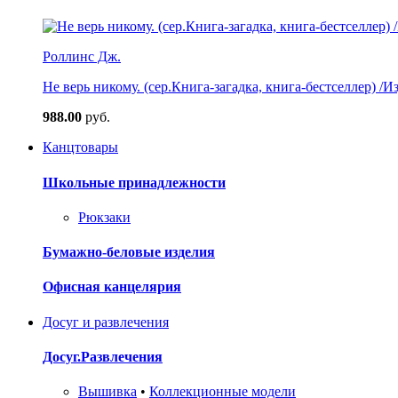
Роллинс Дж.
Не верь никому. (сер.Книга-загадка, книга-бестселлер) /И
988.00
руб.
Канцтовары
Школьные принадлежности
Рюкзаки
Бумажно-беловые изделия
Офисная канцелярия
Досуг и развлечения
Досуг.Развлечения
Вышивка
•
Коллекционные модели