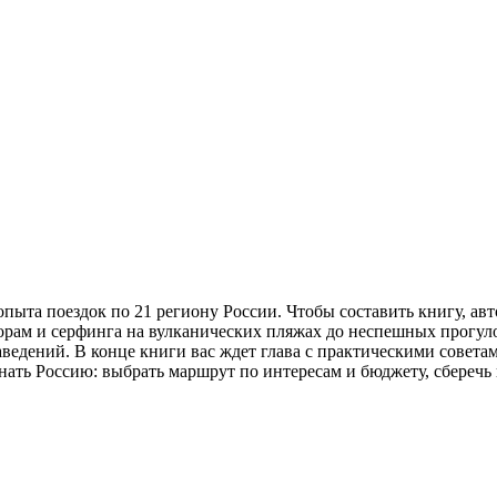
та поездок по 21 региону России. Чтобы составить книгу, автор
 горам и серфинга на вулканических пляжах до неспешных прогу
заведений. В конце книги вас ждет глава с практическими совет
знать Россию: выбрать маршрут по интересам и бюджету, сберечь