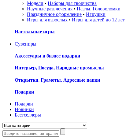
Модели
•
Наборы для творчества
Научные развлечения
•
Пазлы. Головоломки
Праздничное оформление
•
Игрушки
Игры для взрослых
•
Игры для детей до 12 лет
Настольные игры
Сувениры
Аксессуары и бизнес подарки
Интерьер, Посуда, Народные промыслы
Открытки, Грамоты, Адресные папки
Подарки
Подарки
Новинки
Бестселлеры