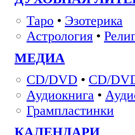
Таро
•
Эзотерика
Астрология
•
Рели
МЕДИА
CD/DVD
•
CD/DVD
Аудиокнига
•
Ауди
Грампластинки
КАЛЕНДАРИ