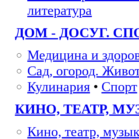
литература
ДОМ - ДОСУГ. СП
Медицина и здоро
Сад, огород. Живо
Кулинария
•
Спорт
КИНО, ТЕАТР, М
Кино, театр, музы