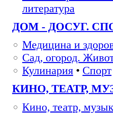
литература
ДОМ - ДОСУГ. СП
Медицина и здоро
Сад, огород. Живо
Кулинария
•
Спорт
КИНО, ТЕАТР, М
Кино, театр, музы