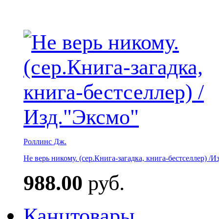
Роллинс Дж.
Не верь никому. (сер.Книга-загадка, книга-бестселлер) /И
988.00
руб.
Канцтовары