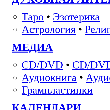
Таро
•
Эзотерика
Астрология
•
Рели
МЕДИА
CD/DVD
•
CD/DVD
Аудиокнига
•
Ауди
Грампластинки
КАЛЕНДАРИ