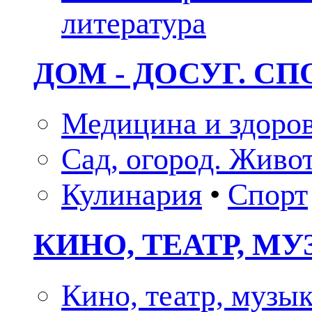
литература
ДОМ - ДОСУГ. СП
Медицина и здоро
Сад, огород. Живо
Кулинария
•
Спорт
КИНО, ТЕАТР, М
Кино, театр, музы