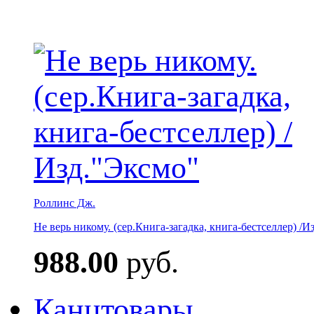
Роллинс Дж.
Не верь никому. (сер.Книга-загадка, книга-бестселлер) /И
988.00
руб.
Канцтовары