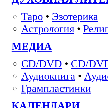
Таро
•
Эзотерика
Астрология
•
Рели
МЕДИА
CD/DVD
•
CD/DVD
Аудиокнига
•
Ауди
Грампластинки
КАЛЕНДАРИ