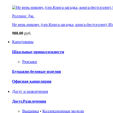
Роллинс Дж.
Не верь никому. (сер.Книга-загадка, книга-бестселлер) /И
988.00
руб.
Канцтовары
Школьные принадлежности
Рюкзаки
Бумажно-беловые изделия
Офисная канцелярия
Досуг и развлечения
Досуг.Развлечения
Вышивка
•
Коллекционные модели