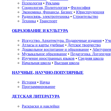
Психология
•
Реклама
Социология, Политология
•
Философия
Экономика, Финансы, Бизнес
•
Юриспруденция
Радиосвязь, электротехника
•
Строительство
Техника
•
Транспорт
ОБРАЗОВАНИЕ И КУЛЬТУРА
Искусство. Архитектура. Подарочные издания
•
Уче
Атласы и карты учебные
•
Детское творчество
Дошкольное воспитание и образование
•
Абитуриен
Музыкальное образование
•
Педагогика. Логопедия
Изучение иностранных языков
•
Средняя школа
Начальная школа
•
Высшая школа
НАУЧНЫЕ, НАУЧНО-ПОПУЛЯРНЫЕ
История
•
Наука
Программирование
ДЕТСКАЯ ЛИТЕРАТУРА
Раскраски и наклейки