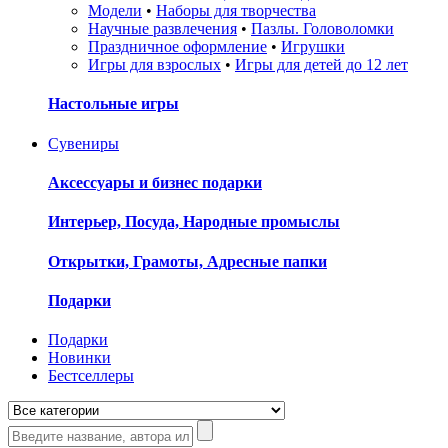
Модели
•
Наборы для творчества
Научные развлечения
•
Пазлы. Головоломки
Праздничное оформление
•
Игрушки
Игры для взрослых
•
Игры для детей до 12 лет
Настольные игры
Сувениры
Аксессуары и бизнес подарки
Интерьер, Посуда, Народные промыслы
Открытки, Грамоты, Адресные папки
Подарки
Подарки
Новинки
Бестселлеры