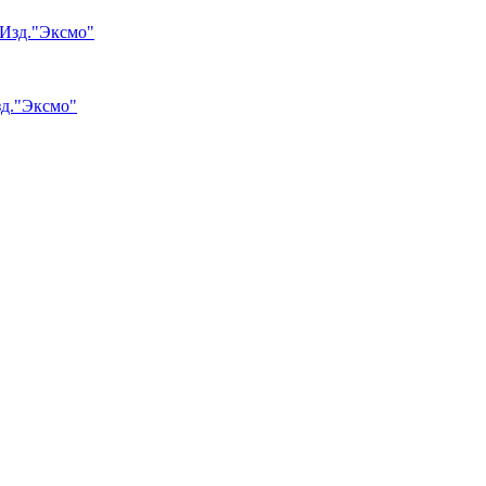
зд."Эксмо"