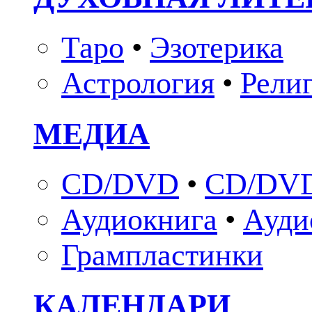
Таро
•
Эзотерика
Астрология
•
Рели
МЕДИА
CD/DVD
•
CD/DVD
Аудиокнига
•
Ауди
Грампластинки
КАЛЕНДАРИ