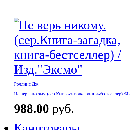
Роллинс Дж.
Не верь никому. (сер.Книга-загадка, книга-бестселлер) /И
988.00
руб.
Канцтовары