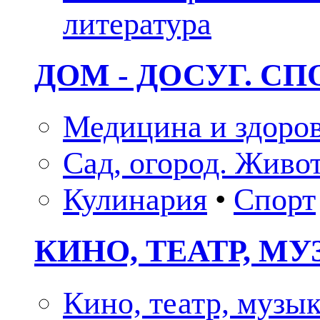
литература
ДОМ - ДОСУГ. СП
Медицина и здоро
Сад, огород. Живо
Кулинария
•
Спорт
КИНО, ТЕАТР, М
Кино, театр, музы