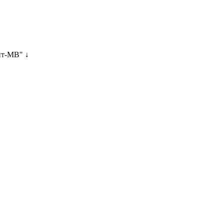
нт-МВ" ↓