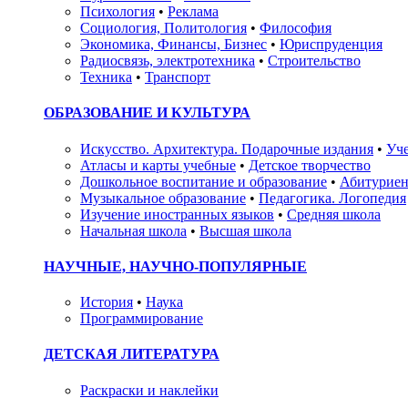
Психология
•
Реклама
Социология, Политология
•
Философия
Экономика, Финансы, Бизнес
•
Юриспруденция
Радиосвязь, электротехника
•
Строительство
Техника
•
Транспорт
ОБРАЗОВАНИЕ И КУЛЬТУРА
Искусство. Архитектура. Подарочные издания
•
Уче
Атласы и карты учебные
•
Детское творчество
Дошкольное воспитание и образование
•
Абитуриен
Музыкальное образование
•
Педагогика. Логопедия
Изучение иностранных языков
•
Средняя школа
Начальная школа
•
Высшая школа
НАУЧНЫЕ, НАУЧНО-ПОПУЛЯРНЫЕ
История
•
Наука
Программирование
ДЕТСКАЯ ЛИТЕРАТУРА
Раскраски и наклейки