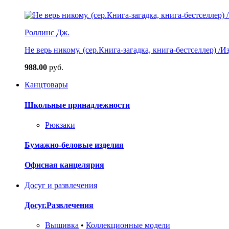
Роллинс Дж.
Не верь никому. (сер.Книга-загадка, книга-бестселлер) /И
988.00
руб.
Канцтовары
Школьные принадлежности
Рюкзаки
Бумажно-беловые изделия
Офисная канцелярия
Досуг и развлечения
Досуг.Развлечения
Вышивка
•
Коллекционные модели