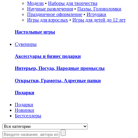
Модели
•
Наборы для творчества
Научные развлечения
•
Пазлы. Головоломки
Праздничное оформление
•
Игрушки
Игры для взрослых
•
Игры для детей до 12 лет
Настольные игры
Сувениры
Аксессуары и бизнес подарки
Интерьер, Посуда, Народные промыслы
Открытки, Грамоты, Адресные папки
Подарки
Подарки
Новинки
Бестселлеры