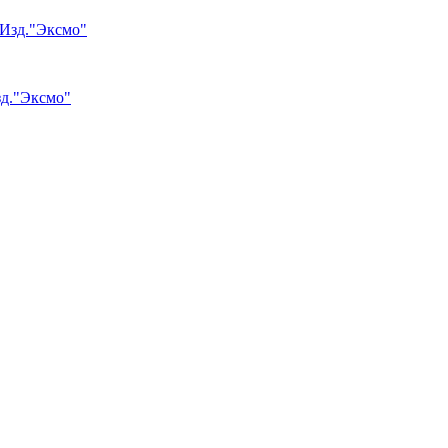
зд."Эксмо"