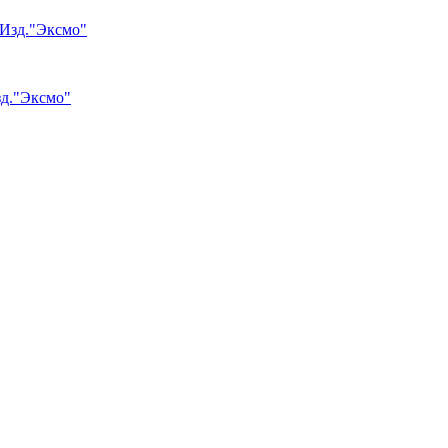
зд."Эксмо"