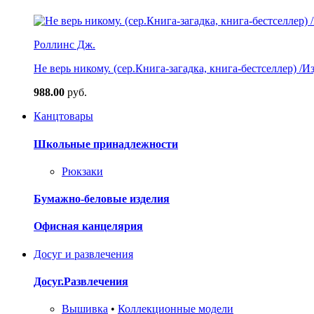
Роллинс Дж.
Не верь никому. (сер.Книга-загадка, книга-бестселлер) /И
988.00
руб.
Канцтовары
Школьные принадлежности
Рюкзаки
Бумажно-беловые изделия
Офисная канцелярия
Досуг и развлечения
Досуг.Развлечения
Вышивка
•
Коллекционные модели