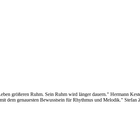
im Leben größeren Ruhm. Sein Ruhm wird länger dauern." Hermann Kest
ert mit dem genauesten Bewusstsein für Rhythmus und Melodik." Stefan