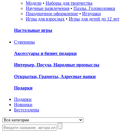
Модели
•
Наборы для творчества
Научные развлечения
•
Пазлы. Головоломки
Праздничное оформление
•
Игрушки
Игры для взрослых
•
Игры для детей до 12 лет
Настольные игры
Сувениры
Аксессуары и бизнес подарки
Интерьер, Посуда, Народные промыслы
Открытки, Грамоты, Адресные папки
Подарки
Подарки
Новинки
Бестселлеры