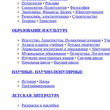
Психология
•
Реклама
Социология, Политология
•
Философия
Экономика, Финансы, Бизнес
•
Юриспруденция
Радиосвязь, электротехника
•
Строительство
Техника
•
Транспорт
ОБРАЗОВАНИЕ И КУЛЬТУРА
Искусство. Архитектура. Подарочные издания
•
Уче
Атласы и карты учебные
•
Детское творчество
Дошкольное воспитание и образование
•
Абитуриен
Музыкальное образование
•
Педагогика. Логопедия
Изучение иностранных языков
•
Средняя школа
Начальная школа
•
Высшая школа
НАУЧНЫЕ, НАУЧНО-ПОПУЛЯРНЫЕ
История
•
Наука
Программирование
ДЕТСКАЯ ЛИТЕРАТУРА
Раскраски и наклейки