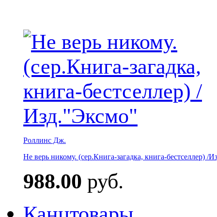
Роллинс Дж.
Не верь никому. (сер.Книга-загадка, книга-бестселлер) /И
988.00
руб.
Канцтовары