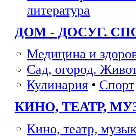
литература
ДОМ - ДОСУГ. СП
Медицина и здоро
Сад, огород. Живо
Кулинария
•
Спорт
КИНО, ТЕАТР, М
Кино, театр, музы