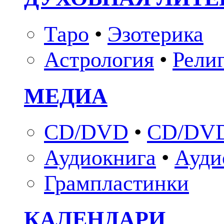
Таро
•
Эзотерика
Астрология
•
Рели
МЕДИА
CD/DVD
•
CD/DVD
Аудиокнига
•
Ауди
Грампластинки
КАЛЕНДАРИ