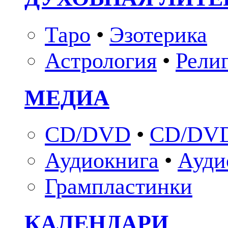
Таро
•
Эзотерика
Астрология
•
Рели
МЕДИА
CD/DVD
•
CD/DVD
Аудиокнига
•
Ауди
Грампластинки
КАЛЕНДАРИ