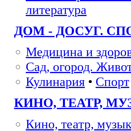
литература
ДОМ - ДОСУГ. СП
Медицина и здоро
Сад, огород. Живо
Кулинария
•
Спорт
КИНО, ТЕАТР, М
Кино, театр, музы