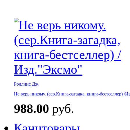
Роллинс Дж.
Не верь никому. (сер.Книга-загадка, книга-бестселлер) /И
988.00
руб.
Канцтовары