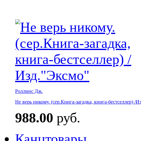
Роллинс Дж.
Не верь никому. (сер.Книга-загадка, книга-бестселлер) /И
988.00
руб.
Канцтовары