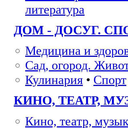
литература
ДОМ - ДОСУГ. СП
Медицина и здоро
Сад, огород. Живо
Кулинария
•
Спорт
КИНО, ТЕАТР, М
Кино, театр, музы