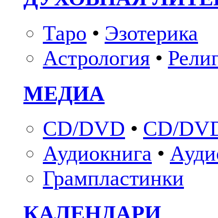
Таро
•
Эзотерика
Астрология
•
Рели
МЕДИА
CD/DVD
•
CD/DVD
Аудиокнига
•
Ауди
Грампластинки
КАЛЕНДАРИ