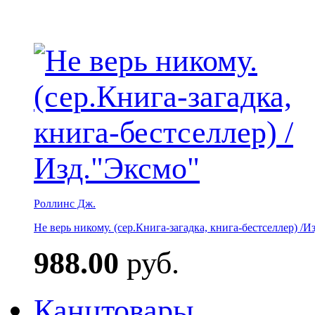
Роллинс Дж.
Не верь никому. (сер.Книга-загадка, книга-бестселлер) /И
988.00
руб.
Канцтовары