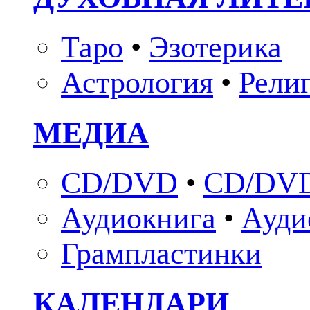
Таро
•
Эзотерика
Астрология
•
Рели
МЕДИА
CD/DVD
•
CD/DVD
Аудиокнига
•
Ауди
Грампластинки
КАЛЕНДАРИ