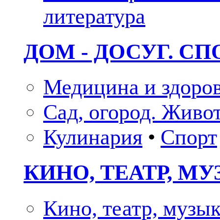
литература
ДОМ - ДОСУГ. СП
Медицина и здоро
Сад, огород. Живо
Кулинария
•
Спорт
КИНО, ТЕАТР, М
Кино, театр, музы