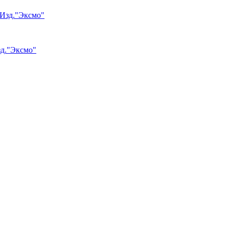
зд."Эксмо"