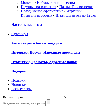
Модели
•
Наборы для творчества
Научные развлечения
•
Пазлы. Головоломки
Праздничное оформление
•
Игрушки
Игры для взрослых
•
Игры для детей до 12 лет
Настольные игры
Сувениры
Аксессуары и бизнес подарки
Интерьер, Посуда, Народные промыслы
Открытки, Грамоты, Адресные папки
Подарки
Подарки
Новинки
Бестселлеры