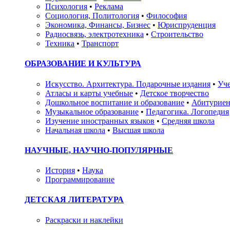
Психология
•
Реклама
Социология, Политология
•
Философия
Экономика, Финансы, Бизнес
•
Юриспруденция
Радиосвязь, электротехника
•
Строительство
Техника
•
Транспорт
ОБРАЗОВАНИЕ И КУЛЬТУРА
Искусство. Архитектура. Подарочные издания
•
Уче
Атласы и карты учебные
•
Детское творчество
Дошкольное воспитание и образование
•
Абитуриен
Музыкальное образование
•
Педагогика. Логопедия
Изучение иностранных языков
•
Средняя школа
Начальная школа
•
Высшая школа
НАУЧНЫЕ, НАУЧНО-ПОПУЛЯРНЫЕ
История
•
Наука
Программирование
ДЕТСКАЯ ЛИТЕРАТУРА
Раскраски и наклейки