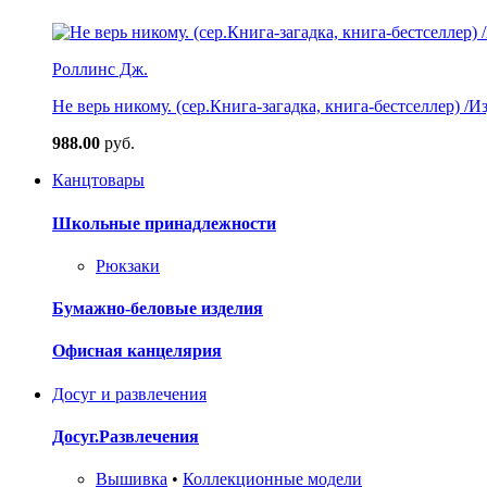
Роллинс Дж.
Не верь никому. (сер.Книга-загадка, книга-бестселлер) /И
988.00
руб.
Канцтовары
Школьные принадлежности
Рюкзаки
Бумажно-беловые изделия
Офисная канцелярия
Досуг и развлечения
Досуг.Развлечения
Вышивка
•
Коллекционные модели