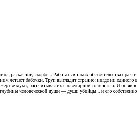
а, раскаяние, скорбь... Работать в таких обстоятельствах ракт
ним летают бабочки. Труп выглядит странно: нигде ни единого в
ертве муки, рассчитывая их с ювелирной точностью. И он явно 
 глубины человеческой души — души убийцы... и его собственно