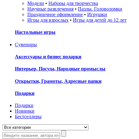
Модели
•
Наборы для творчества
Научные развлечения
•
Пазлы. Головоломки
Праздничное оформление
•
Игрушки
Игры для взрослых
•
Игры для детей до 12 лет
Настольные игры
Сувениры
Аксессуары и бизнес подарки
Интерьер, Посуда, Народные промыслы
Открытки, Грамоты, Адресные папки
Подарки
Подарки
Новинки
Бестселлеры