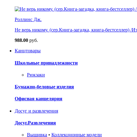
Роллинс Дж.
Не верь никому. (сер.Книга-загадка, книга-бестселлер) /И
988.00
руб.
Канцтовары
Школьные принадлежности
Рюкзаки
Бумажно-беловые изделия
Офисная канцелярия
Досуг и развлечения
Досуг.Развлечения
Вышивка
•
Коллекционные модели