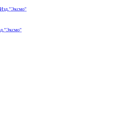
зд."Эксмо"