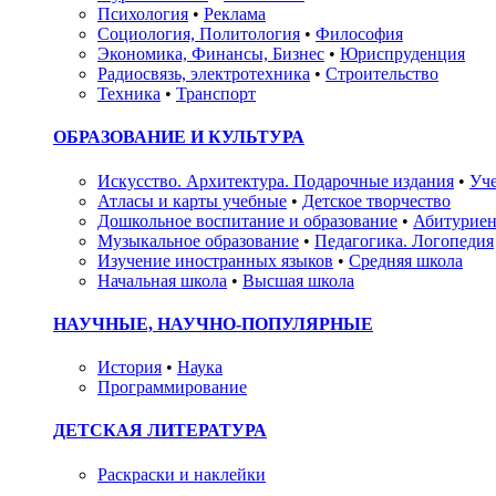
Психология
•
Реклама
Социология, Политология
•
Философия
Экономика, Финансы, Бизнес
•
Юриспруденция
Радиосвязь, электротехника
•
Строительство
Техника
•
Транспорт
ОБРАЗОВАНИЕ И КУЛЬТУРА
Искусство. Архитектура. Подарочные издания
•
Уче
Атласы и карты учебные
•
Детское творчество
Дошкольное воспитание и образование
•
Абитуриен
Музыкальное образование
•
Педагогика. Логопедия
Изучение иностранных языков
•
Средняя школа
Начальная школа
•
Высшая школа
НАУЧНЫЕ, НАУЧНО-ПОПУЛЯРНЫЕ
История
•
Наука
Программирование
ДЕТСКАЯ ЛИТЕРАТУРА
Раскраски и наклейки