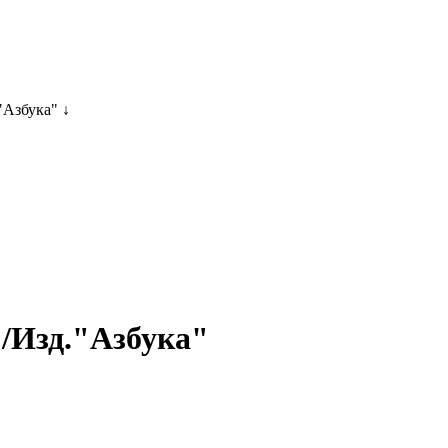
"Азбука" ↓
 /Изд."Азбука"