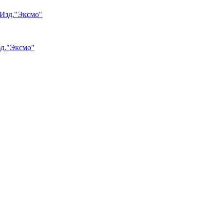
зд."Эксмо"