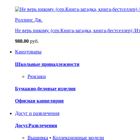
Роллинс Дж.
Не верь никому. (сер.Книга-загадка, книга-бестселлер) /И
988.00
руб.
Канцтовары
Школьные принадлежности
Рюкзаки
Бумажно-беловые изделия
Офисная канцелярия
Досуг и развлечения
Досуг.Развлечения
Вышивка
•
Коллекционные модели