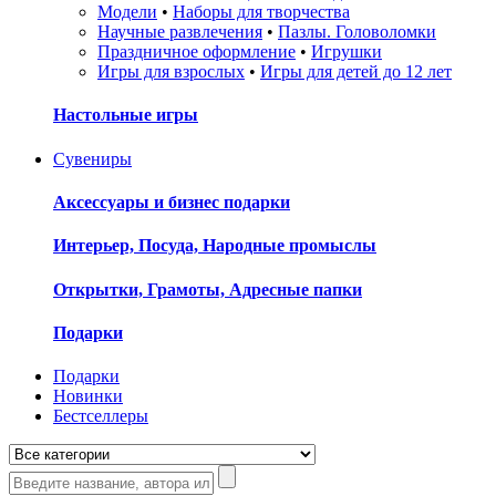
Модели
•
Наборы для творчества
Научные развлечения
•
Пазлы. Головоломки
Праздничное оформление
•
Игрушки
Игры для взрослых
•
Игры для детей до 12 лет
Настольные игры
Сувениры
Аксессуары и бизнес подарки
Интерьер, Посуда, Народные промыслы
Открытки, Грамоты, Адресные папки
Подарки
Подарки
Новинки
Бестселлеры