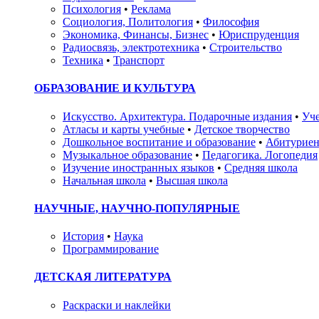
Психология
•
Реклама
Социология, Политология
•
Философия
Экономика, Финансы, Бизнес
•
Юриспруденция
Радиосвязь, электротехника
•
Строительство
Техника
•
Транспорт
ОБРАЗОВАНИЕ И КУЛЬТУРА
Искусство. Архитектура. Подарочные издания
•
Уче
Атласы и карты учебные
•
Детское творчество
Дошкольное воспитание и образование
•
Абитуриен
Музыкальное образование
•
Педагогика. Логопедия
Изучение иностранных языков
•
Средняя школа
Начальная школа
•
Высшая школа
НАУЧНЫЕ, НАУЧНО-ПОПУЛЯРНЫЕ
История
•
Наука
Программирование
ДЕТСКАЯ ЛИТЕРАТУРА
Раскраски и наклейки