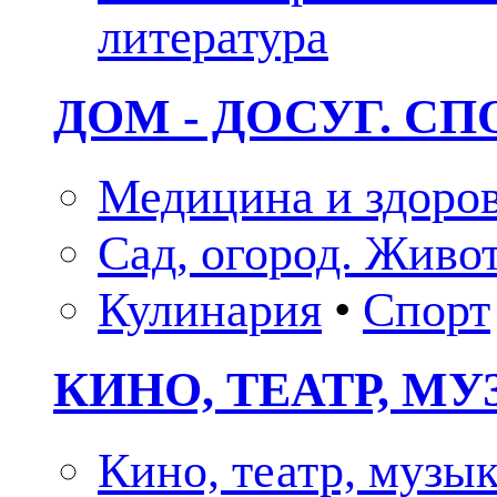
литература
ДОМ - ДОСУГ. СП
Медицина и здоро
Сад, огород. Живо
Кулинария
•
Спорт
КИНО, ТЕАТР, М
Кино, театр, музы