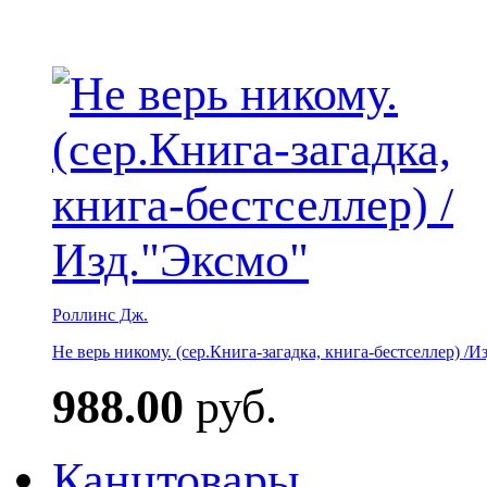
Роллинс Дж.
Не верь никому. (сер.Книга-загадка, книга-бестселлер) /И
988.00
руб.
Канцтовары