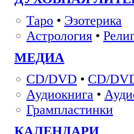
Таро
•
Эзотерика
Астрология
•
Рели
МЕДИА
CD/DVD
•
CD/DVD
Аудиокнига
•
Ауди
Грампластинки
КАЛЕНДАРИ