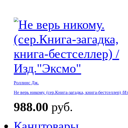
Роллинс Дж.
Не верь никому. (сер.Книга-загадка, книга-бестселлер) /И
988.00
руб.
Канцтовары