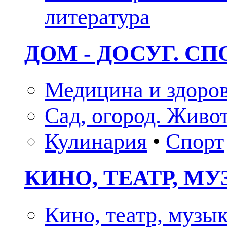
литература
ДОМ - ДОСУГ. СП
Медицина и здоро
Сад, огород. Живо
Кулинария
•
Спорт
КИНО, ТЕАТР, М
Кино, театр, музы