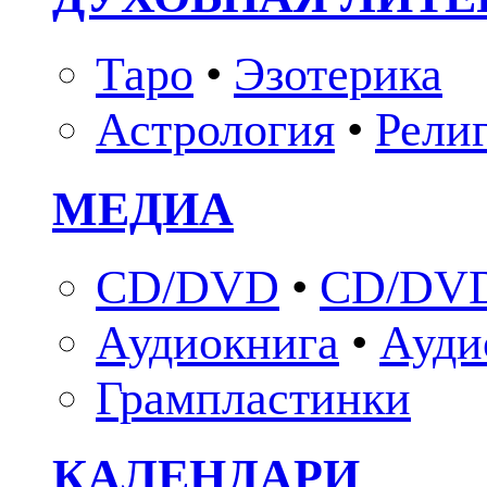
Таро
•
Эзотерика
Астрология
•
Рели
МЕДИА
CD/DVD
•
CD/DVD
Аудиокнига
•
Ауди
Грампластинки
КАЛЕНДАРИ