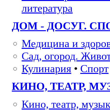
литература
ДОМ - ДОСУГ. СП
Медицина и здоро
Сад, огород. Живо
Кулинария
•
Спорт
КИНО, ТЕАТР, М
Кино, театр, музы