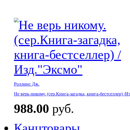
Роллинс Дж.
Не верь никому. (сер.Книга-загадка, книга-бестселлер) /И
988.00
руб.
Канцтовары