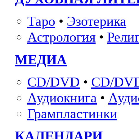
Таро
•
Эзотерика
Астрология
•
Рели
МЕДИА
CD/DVD
•
CD/DVD
Аудиокнига
•
Ауди
Грампластинки
КАЛЕНДАРИ