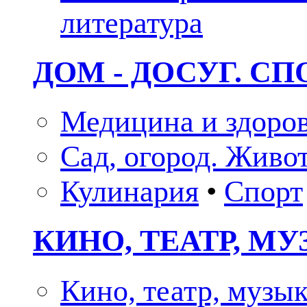
литература
ДОМ - ДОСУГ. СП
Медицина и здоро
Сад, огород. Живо
Кулинария
•
Спорт
КИНО, ТЕАТР, М
Кино, театр, музы