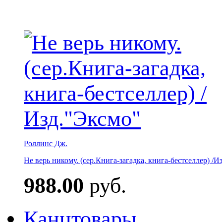
Роллинс Дж.
Не верь никому. (сер.Книга-загадка, книга-бестселлер) /И
988.00
руб.
Канцтовары