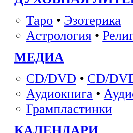
Таро
•
Эзотерика
Астрология
•
Рели
МЕДИА
CD/DVD
•
CD/DVD
Аудиокнига
•
Ауди
Грампластинки
КАЛЕНДАРИ