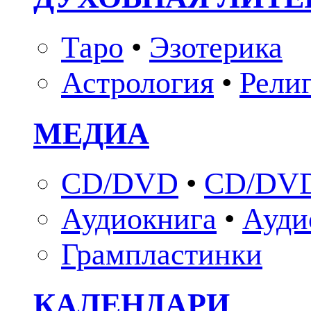
Таро
•
Эзотерика
Астрология
•
Рели
МЕДИА
CD/DVD
•
CD/DVD
Аудиокнига
•
Ауди
Грампластинки
КАЛЕНДАРИ