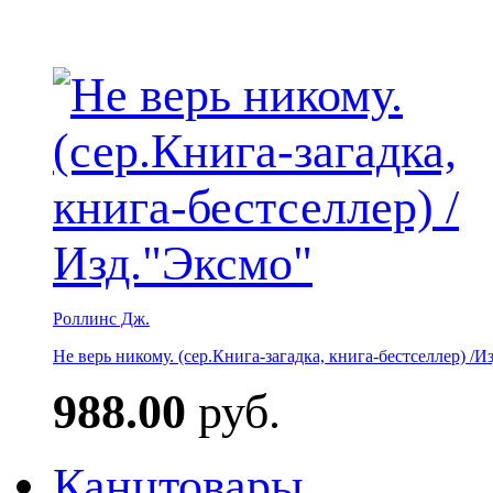
Роллинс Дж.
Не верь никому. (сер.Книга-загадка, книга-бестселлер) /И
988.00
руб.
Канцтовары