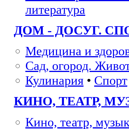
литература
ДОМ - ДОСУГ. СП
Медицина и здоро
Сад, огород. Живо
Кулинария
•
Спорт
КИНО, ТЕАТР, М
Кино, театр, музы