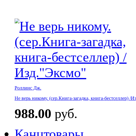
Роллинс Дж.
Не верь никому. (сер.Книга-загадка, книга-бестселлер) /И
988.00
руб.
Канцтовары