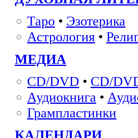
Таро
•
Эзотерика
Астрология
•
Рели
МЕДИА
CD/DVD
•
CD/DVD
Аудиокнига
•
Ауди
Грампластинки
КАЛЕНДАРИ