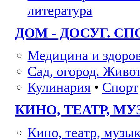
литература
ДОМ - ДОСУГ. СП
Медицина и здоро
Сад, огород. Живо
Кулинария
•
Спорт
КИНО, ТЕАТР, М
Кино, театр, музы