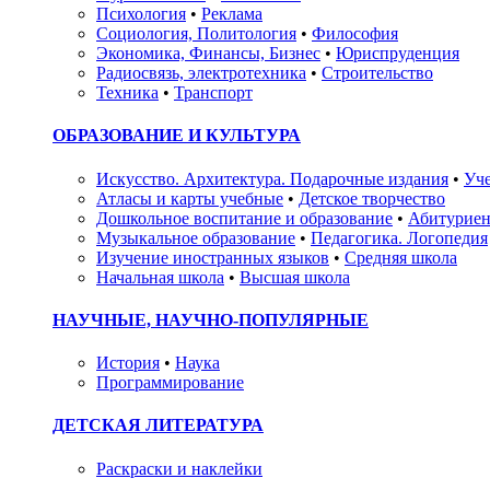
Психология
•
Реклама
Социология, Политология
•
Философия
Экономика, Финансы, Бизнес
•
Юриспруденция
Радиосвязь, электротехника
•
Строительство
Техника
•
Транспорт
ОБРАЗОВАНИЕ И КУЛЬТУРА
Искусство. Архитектура. Подарочные издания
•
Уче
Атласы и карты учебные
•
Детское творчество
Дошкольное воспитание и образование
•
Абитуриен
Музыкальное образование
•
Педагогика. Логопедия
Изучение иностранных языков
•
Средняя школа
Начальная школа
•
Высшая школа
НАУЧНЫЕ, НАУЧНО-ПОПУЛЯРНЫЕ
История
•
Наука
Программирование
ДЕТСКАЯ ЛИТЕРАТУРА
Раскраски и наклейки