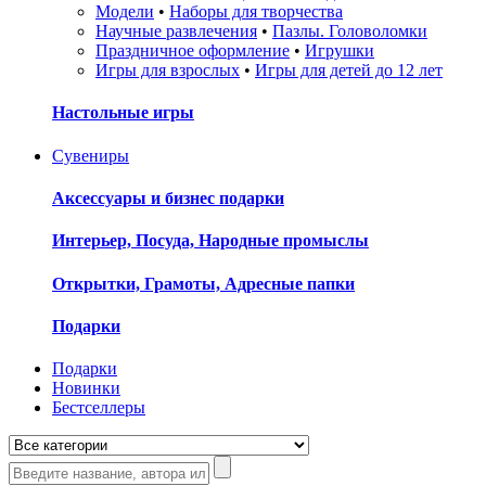
Модели
•
Наборы для творчества
Научные развлечения
•
Пазлы. Головоломки
Праздничное оформление
•
Игрушки
Игры для взрослых
•
Игры для детей до 12 лет
Настольные игры
Сувениры
Аксессуары и бизнес подарки
Интерьер, Посуда, Народные промыслы
Открытки, Грамоты, Адресные папки
Подарки
Подарки
Новинки
Бестселлеры