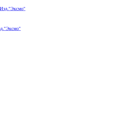
зд."Эксмо"