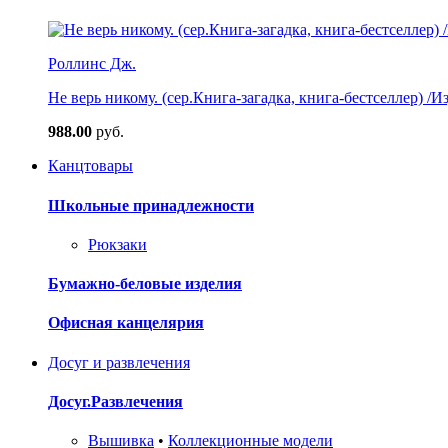
Роллинс Дж.
Не верь никому. (сер.Книга-загадка, книга-бестселлер) /И
988.00
руб.
Канцтовары
Школьные принадлежности
Рюкзаки
Бумажно-беловые изделия
Офисная канцелярия
Досуг и развлечения
Досуг.Развлечения
Вышивка
•
Коллекционные модели