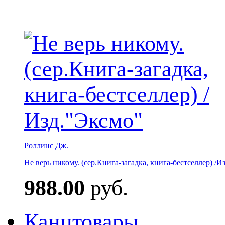
Роллинс Дж.
Не верь никому. (сер.Книга-загадка, книга-бестселлер) /И
988.00
руб.
Канцтовары