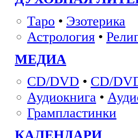
Таро
•
Эзотерика
Астрология
•
Рели
МЕДИА
CD/DVD
•
CD/DVD
Аудиокнига
•
Ауди
Грампластинки
КАЛЕНДАРИ