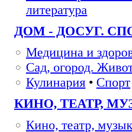
литература
ДОМ - ДОСУГ. СП
Медицина и здоро
Сад, огород. Живо
Кулинария
•
Спорт
КИНО, ТЕАТР, М
Кино, театр, музы