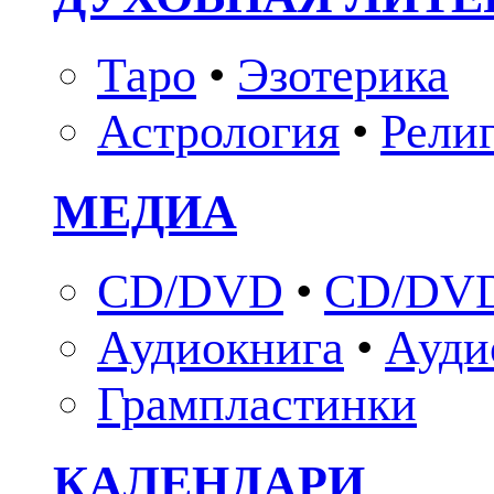
Таро
•
Эзотерика
Астрология
•
Рели
МЕДИА
CD/DVD
•
CD/DVD
Аудиокнига
•
Ауди
Грампластинки
КАЛЕНДАРИ