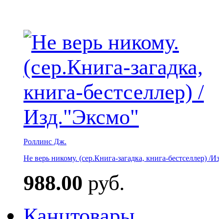
Роллинс Дж.
Не верь никому. (сер.Книга-загадка, книга-бестселлер) /И
988.00
руб.
Канцтовары