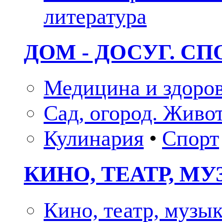
литература
ДОМ - ДОСУГ. СП
Медицина и здоро
Сад, огород. Живо
Кулинария
•
Спорт
КИНО, ТЕАТР, М
Кино, театр, музы