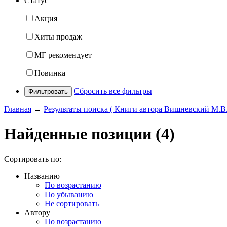
Статус
Акция
Хиты продаж
МГ рекомендует
Новинка
Сбросить все фильтры
Фильтровать
Главная
→
Результаты поиска ( Книги автора Вишневский М.В.
Найденные позиции (4)
Сортировать по:
Названию
По возрастанию
По убыванию
Не сортировать
Автору
По возрастанию