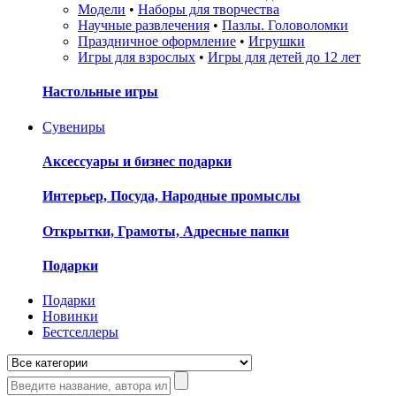
Модели
•
Наборы для творчества
Научные развлечения
•
Пазлы. Головоломки
Праздничное оформление
•
Игрушки
Игры для взрослых
•
Игры для детей до 12 лет
Настольные игры
Сувениры
Аксессуары и бизнес подарки
Интерьер, Посуда, Народные промыслы
Открытки, Грамоты, Адресные папки
Подарки
Подарки
Новинки
Бестселлеры