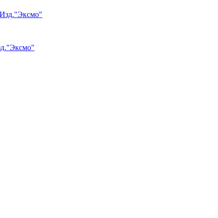
зд."Эксмо"