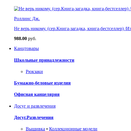
Роллинс Дж.
Не верь никому. (сер.Книга-загадка, книга-бестселлер) /И
988.00
руб.
Канцтовары
Школьные принадлежности
Рюкзаки
Бумажно-беловые изделия
Офисная канцелярия
Досуг и развлечения
Досуг.Развлечения
Вышивка
•
Коллекционные модели