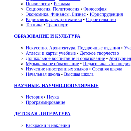
Психология
•
Реклама
Социология, Политология
•
Философия
Экономика, Финансы, Бизнес
•
Юриспруденция
Радиосвязь, электротехника
•
Строительство
Техника
•
Транспорт
ОБРАЗОВАНИЕ И КУЛЬТУРА
Искусство. Архитектура. Подарочные издания
•
Уче
Атласы и карты учебные
•
Детское творчество
Дошкольное воспитание и образование
•
Абитуриен
Музыкальное образование
•
Педагогика. Логопедия
Изучение иностранных языков
•
Средняя школа
Начальная школа
•
Высшая школа
НАУЧНЫЕ, НАУЧНО-ПОПУЛЯРНЫЕ
История
•
Наука
Программирование
ДЕТСКАЯ ЛИТЕРАТУРА
Раскраски и наклейки