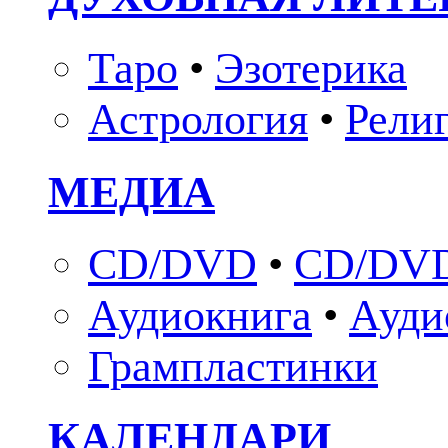
Таро
•
Эзотерика
Астрология
•
Рели
МЕДИА
CD/DVD
•
CD/DVD
Аудиокнига
•
Ауди
Грампластинки
КАЛЕНДАРИ