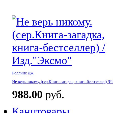
Роллинс Дж.
Не верь никому. (сер.Книга-загадка, книга-бестселлер) /И
988.00
руб.
Канцтовары