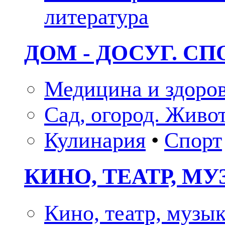
литература
ДОМ - ДОСУГ. СП
Медицина и здоро
Сад, огород. Живо
Кулинария
•
Спорт
КИНО, ТЕАТР, М
Кино, театр, музы