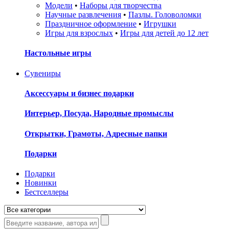
Модели
•
Наборы для творчества
Научные развлечения
•
Пазлы. Головоломки
Праздничное оформление
•
Игрушки
Игры для взрослых
•
Игры для детей до 12 лет
Настольные игры
Сувениры
Аксессуары и бизнес подарки
Интерьер, Посуда, Народные промыслы
Открытки, Грамоты, Адресные папки
Подарки
Подарки
Новинки
Бестселлеры