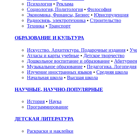
Психология
•
Реклама
Социология, Политология
•
Философия
Экономика, Финансы, Бизнес
•
Юриспруденция
Радиосвязь, электротехника
•
Строительство
Техника
•
Транспорт
ОБРАЗОВАНИЕ И КУЛЬТУРА
Искусство. Архитектура. Подарочные издания
•
Уче
Атласы и карты учебные
•
Детское творчество
Дошкольное воспитание и образование
•
Абитуриен
Музыкальное образование
•
Педагогика. Логопедия
Изучение иностранных языков
•
Средняя школа
Начальная школа
•
Высшая школа
НАУЧНЫЕ, НАУЧНО-ПОПУЛЯРНЫЕ
История
•
Наука
Программирование
ДЕТСКАЯ ЛИТЕРАТУРА
Раскраски и наклейки