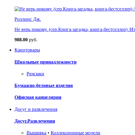
Роллинс Дж.
Не верь никому. (сер.Книга-загадка, книга-бестселлер) /И
988.00
руб.
Канцтовары
Школьные принадлежности
Рюкзаки
Бумажно-беловые изделия
Офисная канцелярия
Досуг и развлечения
Досуг.Развлечения
Вышивка
•
Коллекционные модели