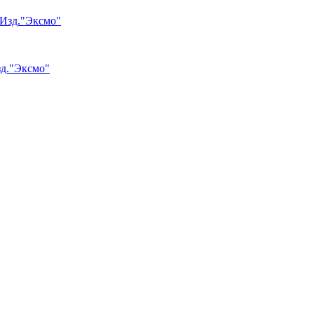
зд."Эксмо"