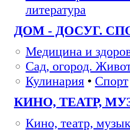
литература
ДОМ - ДОСУГ. СП
Медицина и здоро
Сад, огород. Живо
Кулинария
•
Спорт
КИНО, ТЕАТР, М
Кино, театр, музы