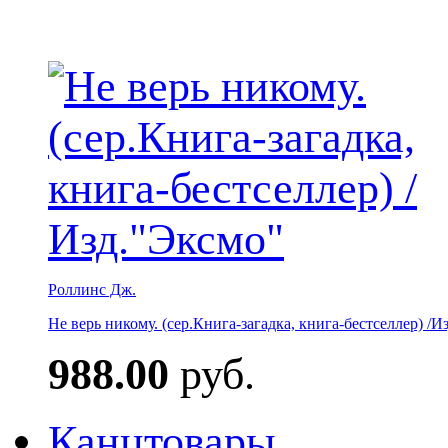
Роллинс Дж.
Не верь никому. (сер.Книга-загадка, книга-бестселлер) /И
988.00
руб.
Канцтовары