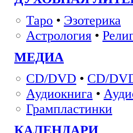
Таро
•
Эзотерика
Астрология
•
Рели
МЕДИА
CD/DVD
•
CD/DVD
Аудиокнига
•
Ауди
Грампластинки
КАЛЕНДАРИ