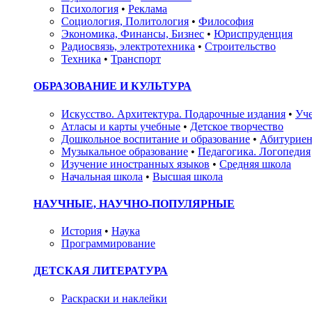
Психология
•
Реклама
Социология, Политология
•
Философия
Экономика, Финансы, Бизнес
•
Юриспруденция
Радиосвязь, электротехника
•
Строительство
Техника
•
Транспорт
ОБРАЗОВАНИЕ И КУЛЬТУРА
Искусство. Архитектура. Подарочные издания
•
Уче
Атласы и карты учебные
•
Детское творчество
Дошкольное воспитание и образование
•
Абитуриен
Музыкальное образование
•
Педагогика. Логопедия
Изучение иностранных языков
•
Средняя школа
Начальная школа
•
Высшая школа
НАУЧНЫЕ, НАУЧНО-ПОПУЛЯРНЫЕ
История
•
Наука
Программирование
ДЕТСКАЯ ЛИТЕРАТУРА
Раскраски и наклейки