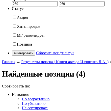
Статус
Акция
Хиты продаж
МГ рекомендует
Новинка
Сбросить все фильтры
Фильтровать
Главная
→
Результаты поиска ( Книги автора Иляшенко Л.А. )
Найденные позиции (4)
Сортировать по:
Названию
По возрастанию
По убыванию
Не сортировать