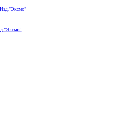
зд."Эксмо"