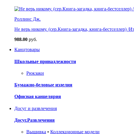
Роллинс Дж.
Не верь никому. (сер.Книга-загадка, книга-бестселлер) /И
988.00
руб.
Канцтовары
Школьные принадлежности
Рюкзаки
Бумажно-беловые изделия
Офисная канцелярия
Досуг и развлечения
Досуг.Развлечения
Вышивка
•
Коллекционные модели