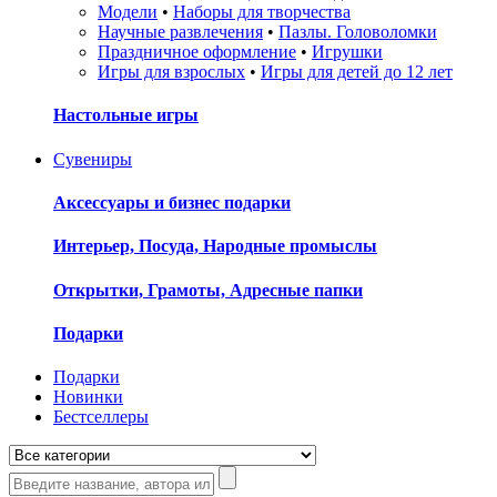
Модели
•
Наборы для творчества
Научные развлечения
•
Пазлы. Головоломки
Праздничное оформление
•
Игрушки
Игры для взрослых
•
Игры для детей до 12 лет
Настольные игры
Сувениры
Аксессуары и бизнес подарки
Интерьер, Посуда, Народные промыслы
Открытки, Грамоты, Адресные папки
Подарки
Подарки
Новинки
Бестселлеры